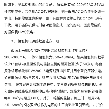
图如下：见基础知识内的相关帖。 解码器有AC 220V和AC 24V两
种供电类型，若选用AC 24V解码器，则一般由AC 24V变压器统一
供电。特别需要注意的是，由于有些解码器输出的DC 12V电源有
干扰，用于摄像机供电时会对图像造成一定的影响，因此需要统一
对摄像机(12V)供电。
3、 摄像机电源线敷设注意事项
市面上采用DC 12V供电的普通摄像机工作电流约为
200~300mA，一体化摄像机为350~400mA。如果摄像机的数量
较少(5台以内)且摄像机与监控主机的距离较近(少于50米)，每台
摄像机可单独布RVV2×0. 5电源线到监控室并用小型变压器供电。
如果摄像机的数量较多，则应采用大功率的12V直流稳压电源集中
供电。 在方案设计和施工过程中，要考虑到所有摄像机的总功率
和由传输线路所造成的电压降(俗称“线损”，规格为1mm的铜导线
每100m的电阻是1.8Ω)。对于一幢楼的监控，施工时一般用2条
2.5~6mm的铜芯双塑线作为电源的主干由监控室引至线井，并沿