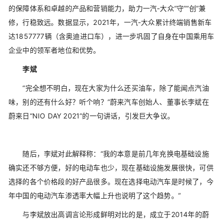
的保障体系和卓越的产品和营销能力，助力一汽-大众“守”“创”兼
修，行稳致远。数据显示，2021年，一汽-大众累计终端销售新车
达1857777辆（含奥迪进口车），进一步巩固了自身在中国乘用车
企业中的领军者地位和优势。
李斌
“完全想不明白，现在大家为什么还买油车，除了能闻点汽油
味，别的还有什么好？听个响？”蔚来汽车创始人、董事长李斌在
蔚来日“NIO DAY 2021”的一句讲话，引发巨大争议。
随后，李斌对此解释称：“我的本意是前几年充换电基础设施
确实还不够方便，好的电动车也少，现在基础设施发展很快，可供
选择的各个价格段的好产品很多。现在选择电动汽车是时候了，今
年中国的电动汽车渗透率大幅上升也说明了这个趋势。”
与李斌放出高调言论形成鲜明对比的是，成立于2014年的蔚