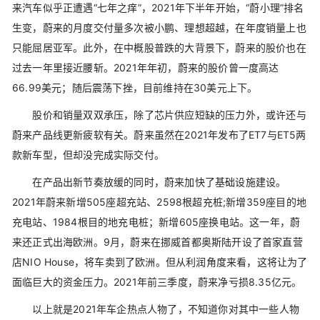
来汽车似乎正遭遇“七年之痒”，2021年下半年开始，“蔚小理”排名
生变，蔚来的月度交付量多次被小鹏、理想超越，在年度销量上也
只能屈居亚军。此外，在中概股普跌的大背景下，蔚来的股价也在
过去一年里接近腰斩。2021年年初，蔚来的股价曾一度高达
66.99美元；随后震荡下挫，目前维持在30美元上下。
股价和销量双双承压，除了芯片供应短缺的压力外，或许还与
蔚来产品线更新疲软有关。蔚来虽然在2021年发布了ET7与ET5两
款新车型，但却没完成实际交付。
在产品出新节奏放缓的同时，蔚来加快了基础设施建设。
2021年蔚来新增505座超充站、2598根超充桩;新增359座目的地
充电站、1984根目的地充电桩；新增605座换电站。这一年，蔚
来还正式出海欧洲。9月，蔚来在挪威首都奥斯陆开设了首家直营
店NIO House，将车卖到了欧洲。但从利润角度来看，这将让为了
面临巨大的资金压力。2021年前三季度，蔚来净亏损8.35亿元。
以上就是2021年车企热点人物了，不知道你对其中一些人物